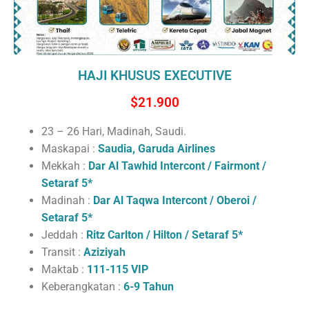
HAJI KHUSUS EXECUTIVE
$21.900
23 – 26 Hari, Madinah, Saudi.
Maskapai :
Saudia, Garuda Airlines
Mekkah :
Dar Al Tawhid Intercont / Fairmont /
Setaraf 5*
Madinah :
Dar Al Taqwa Intercont / Oberoi /
Setaraf 5*
Jeddah :
Ritz Carlton / Hilton / Setaraf 5*
Transit :
Aziziyah
Maktab :
111-115 VIP
Keberangkatan :
6-9 Tahun