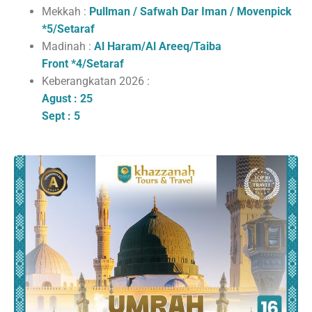
Mekkah :
Pullman / Safwah Dar Iman / Movenpick
*5/Setaraf
Madinah :
Al Haram/Al Areeq/Taiba
Front
*4/Setaraf
Keberangkatan 2026 :
Agust : 25
Sept : 5