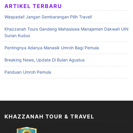
ARTIKEL TERBARU
Waspadai! Jangan Sembarangan Pilih Travel!
Khazzanah Tours Gandeng Mahasiswa Manajemen Dakwah UIN
Sunan Kudus
Pentingnya Adanya Manasik Umroh Bagi Pemula
Breaking News, Update Di Bulan Agustus
Panduan Umroh Pemula
KHAZZANAH TOUR & TRAVEL