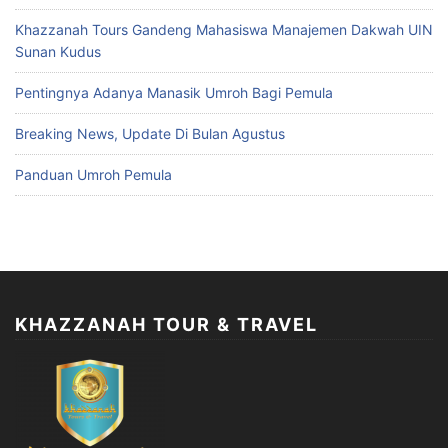
Khazzanah Tours Gandeng Mahasiswa Manajemen Dakwah UIN
Sunan Kudus
Pentingnya Adanya Manasik Umroh Bagi Pemula
Breaking News, Update Di Bulan Agustus
Panduan Umroh Pemula
KHAZZANAH TOUR & TRAVEL