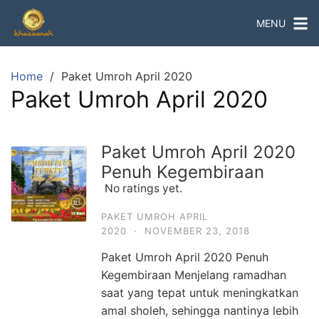
Skip
MENU
to
content
Home
Paket Umroh April 2020
Paket Umroh April 2020
Paket Umroh April 2020
Penuh Kegembiraan
No ratings yet.
PAKET UMROH APRIL
2020
·
NOVEMBER 23, 2018
Paket Umroh April 2020 Penuh
Kegembiraan Menjelang ramadhan
saat yang tepat untuk meningkatkan
amal sholeh, sehingga nantinya lebih