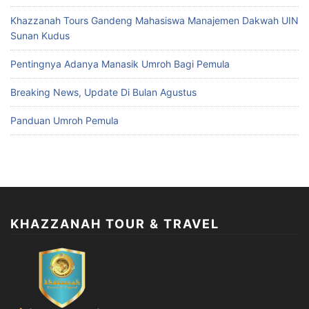
Khazzanah Tours Gandeng Mahasiswa Manajemen Dakwah UIN
Sunan Kudus
Pentingnya Adanya Manasik Umroh Bagi Pemula
Breaking News, Update Di Bulan Agustus
Panduan Umroh Pemula
KHAZZANAH TOUR & TRAVEL