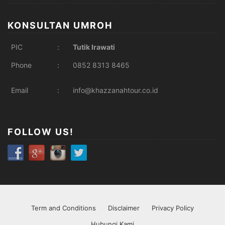
KONSULTAN UMROH
PIC
:
Tutik Irawati
Phone
:
0852 8313 8465
Email
:
info@khazzanahtour.co.id
FOLLOW US!
Term and Conditions
Disclaimer
Privacy Policy
Hubungi Kami